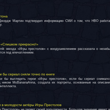
гтона
 Джордж Мартин подтвердил информацию СМИ о том, что HBO работа
у.
: «Слишком прекрасно!»
tnik звезда «Игры престолов» с воодушевлением рассказала о незабы
ится под впечатлением.
и бы сериал сняли точно по книге
ли бы выглядеть герои «Игры престолов», если бы сериал снималс
д ником MsBananaAnna, создала их портреты, основанные на описани
нтеллекта.
и в молодости актёры Игры Престолов
 Престолов» не теряет своей популярности. Большое значение имеет и