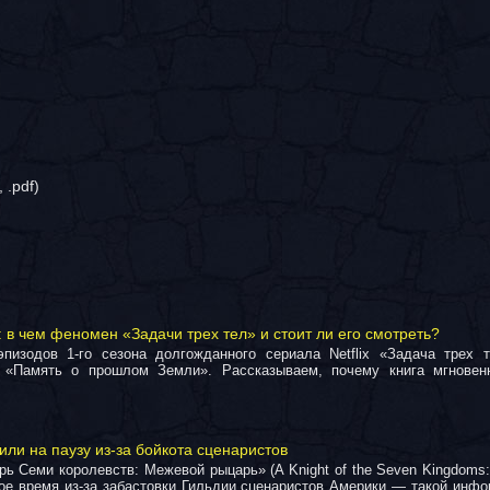
 .pdf)
 в чем феномен «Задачи трех тел» и стоит ли его смотреть?
изодов 1-го сезона долгожданного сериала Netflix «Задача трех 
и «Память о прошлом Земли». Рассказываем, почему книга мгновен
ли на паузу из-за бойкота сценаристов
ь Семи королевств: Межевой рыцарь» (A Knight of the Seven Kingdoms:
ое время из-за забастовки Гильдии сценаристов Америки — такой инф