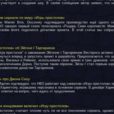
участвует в создании шоу. В своём сообщении автор заявил, что н
вом сериале по миру «Игры престолов»
ии Warner Bros. Discovery подтвердили производство ещё одного 
BO заказал первый сезон телесериала «Рыцарь Семи королевств: Меж
воём блоге поделился деталями проекта. В этой статье мы собрал
столов» об Эйгоне I Таргариене
гра престолов" о завоевании Эйгоном I Таргариеном Вестероса активно
нуться вперед и запустить проект в разработку. Предполагается, что 
ены, Висенья и Рейенис, использовали свою армию и трех драконов, чт
 исключением Дорна. Поступив таким образом, Эйгон I стал первым кор
основателем династии Таргариенов.
» про Джона Сноу
артин подтвердил, что HBO работает над сиквелом «Игры престолов» п
Харингтону, игравшему персонажа в основном сериале. В декабре Харин
 ответил на вопрос, чего ждать от продолжения.
 концовками включил «Игру престолов»
естолов» считают плохим чуть ли не все поклонники сериала, однако