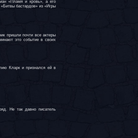
ман «Пламя и кровь», а его
 «Битвы бастардов» из «Игры
ик пришли почти все актеры
минают это событие в своих
лию Кларк и признался ей в
яд. Не так давно писатель