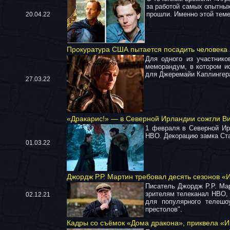
за работой самых опытных
прошли. Именно этой тем
20.04.22
Прокуратура США пытается посадить человека 
Для одного из участнико
меморандум, в котором ис
для Джеремайи Каплингера,
27.03.22
«Дракарис!» — в Северной Ирландии сожгли В
1 февраля в Северной Ир
HBO. Декорацию замка Ста
01.03.22
Джордж Р.Р. Мартин требовал десять сезонов «
Писатель Джордж Р.Р. Мар
зрителям телеканал HBO, 
02.12.21
для популярного телешо
престолов".
Кадры со съёмок «Дома дракона», приквела «И