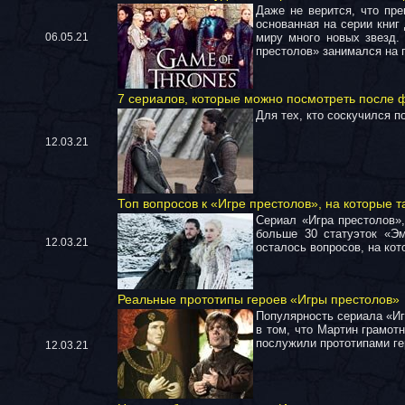
Даже не верится, что пре
основанная на серии кни
06.05.21
миру много новых звезд.
престолов» занимался на
7 сериалов, которые можно посмотреть после 
Для тех, кто соскучился п
12.03.21
Топ вопросов к «Игре престолов», на которые т
Сериал «Игра престолов»,
больше 30 статуэток «Эм
12.03.21
осталось вопросов, на ко
Реальные прототипы героев «Игры престолов»
Популярность сериала «Иг
в том, что Мартин грамот
послужили прототипами гер
12.03.21