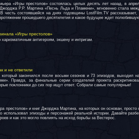
мьера «Игры престолов» состоялась целых десять лет назад, в апрел
г Джорджа Р.Р. Мартина «Песнь Льда и Пламени», мгновенно стала ме
 В честь состоявшейся на днях годовщины LostFilm.TV рассказывает,
 протяжении прошедшего десятилетия и какое будущее ждет полюбившу
финала «Игры престолов»
о харизматичным антигероям, экшену и интригам.
ак и не ответили
 который закончился после восьми сезонов и 73 эпизодов, выходил на
ми». Правда, за финальные серии создателей проекта раскритиков
торые поклонники до сих пор ищут ответ. Собрали самые популярные!
ра престолов» и книг Джорджа Мартина, на которых он основан, просто
но использовал эпизоды и персонажей реальной истории. Давайте разб
оев и как это могло повлиять на исход борьбы за Вестерос.