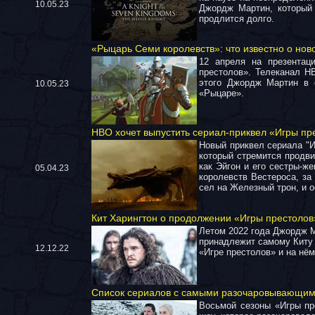
10.05.23
Джордж Мартин, который 
продлится долго.
«Рыцарь Семи королевств»: что известно о но
12 апреля на презентац
престолов». Телеканал H
этого Джордж Мартин в с
10.05.23
«Рыцаре».
HBO хочет выпустить сериал-приквел «Игры пре
Новый приквел сериала "И
который стремится продви
как Эйгон и его сестры-ж
05.04.23
королевств Вестероса, за
сел на Железный трон, и 
Кит Харингтон о продолжении «Игры престолов
Летом 2022 года Джордж М
принадлежит самому Киту 
12.12.22
«Игре престолов» и на нём
Список сериалов с самыми разочаровывающими
Восьмой сезоны «Игры пр