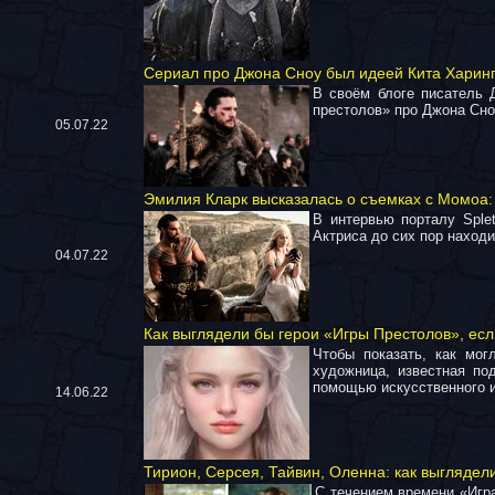
Сериал про Джона Сноу был идеей Кита Харин
В своём блоге писатель
престолов» про Джона Сно
05.07.22
Эмилия Кларк высказалась о съемках с Момоа
В интервью порталу Sple
Актриса до сих пор наход
04.07.22
Как выглядели бы герои «Игры Престолов», есл
Чтобы показать, как мог
художница, известная по
помощью искусственного и
14.06.22
Тирион, Серсея, Тайвин, Оленна: как выглядел
С течением времени «Игра