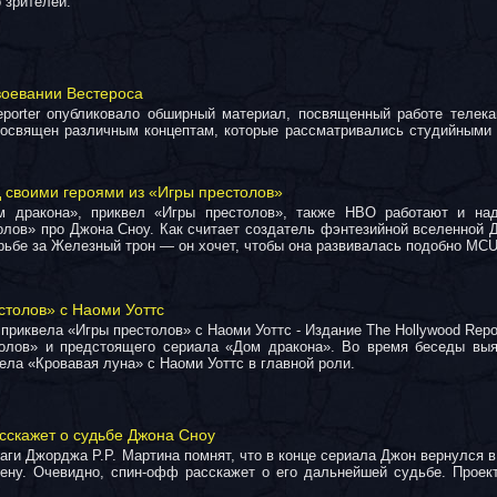
 зрителей.
воевании Вестероса
eporter опубликовало обширный материал, посвященный работе теле
 посвящен различным концептам, которые рассматривались студийными
д своими героями из «Игры престолов»
ом дракона», приквел «Игры престолов», также HBO работают и на
олов» про Джона Сноу. Как считает создатель фэнтезийной вселенной
орьбе за Железный трон — он хочет, чтобы она развивалась подобно MCU
столов» с Наоми Уоттс
приквела «Игры престолов» с Наоми Уоттс - Издание The Hollywood Repo
олов» и предстоящего сериала «Дом дракона». Во время беседы вы
ела «Кровавая луна» с Наоми Уоттс в главной роли.
сскажет о судьбе Джона Сноу
аги Джорджа Р.Р. Мартина помнят, что в конце сериала Джон вернулся 
ену. Очевидно, спин-офф расскажет о его дальнейшей судьбе. Проект