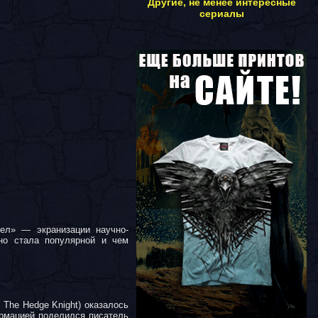
Другие, не менее интересные
сериалы
тел» — экранизации научно-
но стала популярной и чем
 The Hedge Knight) оказалось
ормацией поделился писатель