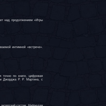
ет над продолжением «Игры
ваемой интимной «встрече».
я точно по книге, цифровая
и Джорджа Р. Р. Мартина, с
 актерский состав. Наблюдая