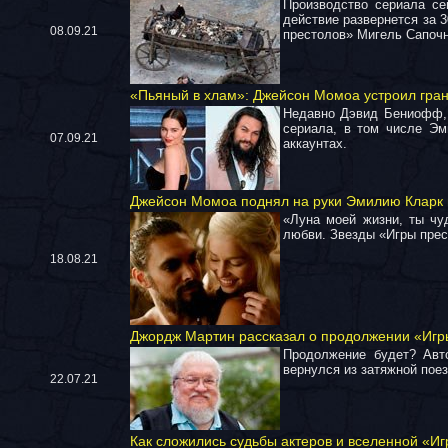
Производство сериала се
действие развернется за 
08.09.21
престолов» Мигель Сапочн
«Пьяный в хлам»: Джейсон Момоа устроил гра
Недавно Дэвид Бениофф, 
сериала, в том числе Эм
07.09.21
аккаунтах.
Джейсон Момоа поднял на руки Эмилию Кларк 
«Луна моей жизни, ты чу
любви. Звезды «Игры прес
18.08.21
Джордж Мартин рассказал о продолжении «Игр
Продолжение будет? Авт
вернулся из затяжной поез
22.07.21
Как сложились судьбы актеров и вселенной «И