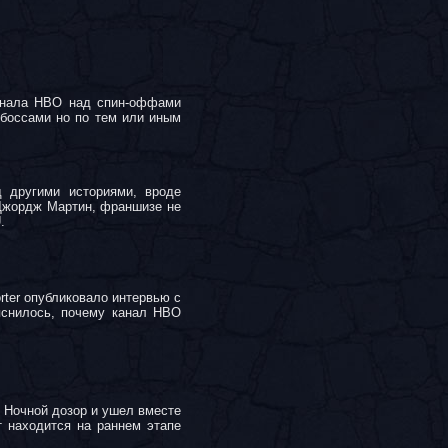
канала HBO над спин-оффами
 боссами но по тем или иным
д другими историями, вроде
 Джордж Мартин, франшизе не
.
rter опубликовало интервью с
яснилось, почему канал HBO
в Ночной дозор и ушел вместе
 находится на раннем этапе