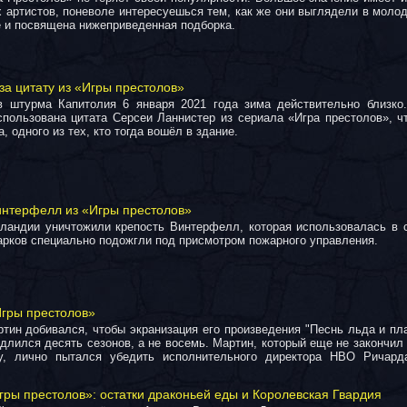
 артистов, поневоле интересуешься тем, как же они выглядели в молод
е и посвящена нижеприведенная подборка.
за цитату из «Игры престолов»
в штурма Капитолия 6 января 2021 года зима действительно близк
пользована цитата Серсеи Ланнистер из сериала «Игра престолов», ч
 одного из тех, кто тогда вошёл в здание.
интерфелл из «Игры престолов»
ландии уничтожили крепость Винтерфелл, которая использовалась в с
рков специально подожгли под присмотром пожарного управления.
Игры престолов»
тин добивался, чтобы экранизация его произведения "Песнь льда и пл
длился десять сезонов, а не восемь. Мартин, который еще не закончил
у, лично пытался убедить исполнительного директора HBO Ричард
гры престолов»: остатки драконьей еды и Королевская Гвардия