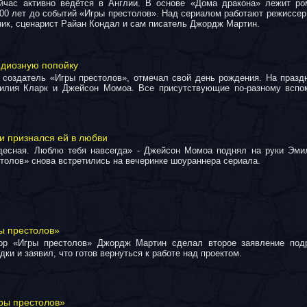
йчас активно ведётся в Англии. В основе «Дома дракона» лежит ро
300 лет до событий «Игры престолов». Над сериалом работают режиссер
ик, сценарист Райан Кондал и сам писатель Джордж Мартин.
ндиозную попойку
создатель «Игры престолов», отмечал свой день рождения. На праздн
илия Кларк и Джейсон Момоа. Все присутствующие по-разному вспо
и признался ей в любви
десная. Люблю тебя навсегда» - Джейсон Момоа поднял на руки Эми
толов» снова встретились на вечеринке шоураннера сериала.
ы престолов»
ор «Игры престолов» Джордж Мартин сделал второе заявление подр
дки и заявил, что готов вернуться к работе над проектом.
гры престолов»