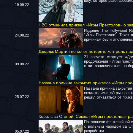
шоу, которое разочаровало
19.09.22
HBO отменила приквел «Игры Престолов» о за
Издание The Hollywood R
"Игры Престолов". Текст
24.08.22
причинам были отклонены.
Джордж Мартин не хочет потерять контроль на
21 августа стартует «Д
продолжения «Игры прест
09.08.22
стоит зацикливаться на б
Названа причина закрытия приквела «Игры пре
Названа причина закрытия 
создателями «Игры прест
25.07.22
решил отказаться от прикв
Король за Стеной. Сиквел «Игры престолов» ра
Поклонники фэнтезийной с
с вольным народом за Ст
разработки.
05.07.22