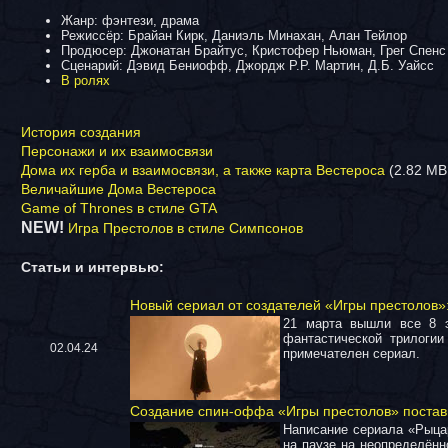
Жанр: фэнтези, драма
Режиссёр: Брайан Кирк, Даниэль Минахан, Алан Тейлор
Продюсер: Джонатан Брайтус, Кристофер Ньюман, Грег Спенс
Сценарий: Дэвид Бениофф, Джордж Р.Р. Мартин, Д.Б. Уайсс
В ролях
История создания
Персонажи и их взаимосвязи
Дома их герба и взаимосвязи, а также карта Вестероса
(2.82 MB,
Величайшие Дома Вестероса
Game of Thrones в стиле GTA
NEW!
Игра Престолов в стиле Симпсонов
Статьи и интервью:
Новый сериал от создателей «Игры престолов»:
21 марта вышли все 8 эп
фантастической трилоги
02.04.24
примечателен сериал.
Создание спин-оффа «Игры престолов» постави
Написание сериала «Рыцар
на паузе на неопределённ