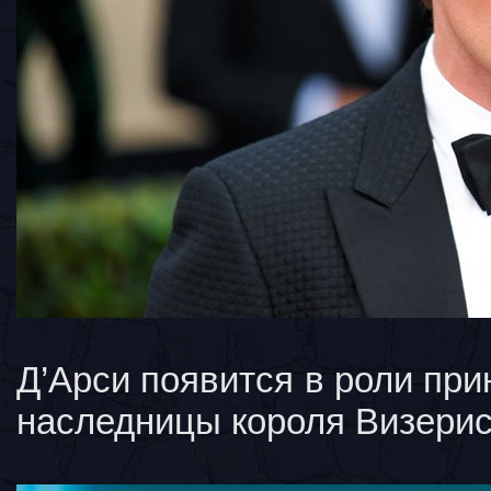
Д’Арси появится в роли пр
наследницы короля Визерис