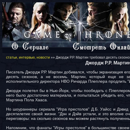
статьи, интервью, новости
»» Джордж Р.Р. Мартин требовал десять сезон
Джордж Р.Р. Марти
Писатель Джордж Р.Р. Мартин добивался, чтобы экранизация ег
десять сезонов, а не восемь. Мартин, который еще не за
исполнительного директора HBO Ричарда Плеплера продлить "И
Джордж полетел бы в Нью-Йорк, чтобы пообедать с Плеплером и
него было достаточно материала, и попытаться убедить его, ч
Мартина Пола Хааса.
Но шоураннеры сериала "Игра престолов" Д.Б. Уайсс и Дэвид 
десятилетие своей жизни. "Дэн и Дэйв устали, и это вполне о
переговоры: на сколько сезонов мы можем растянуть полученны
Напомним, что фанаты "Игры престолов" в большинстве своем