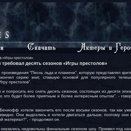
ов «Игры престолов»
н требовал десять сезонов «Игры престолов»
о произведения "Песнь льда и пламени", которую представлял зри
кончил серию книг, ставшую основой для популярного телеш
гру престолов".
 попросить его снять десять сезонов, состоящих из десяти эпизо
то это будет более приятным и более интересным опытом", - гово
Бениофф хотели закончить его после восьми сезонов, так как уж
чевидно. Они выдохлись и хотели двигаться дальше, поэтому они 
й материал?", - продолжил он.
 оказались недовольны финальным сезоном шоу. Приквел под наз