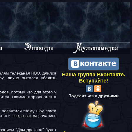
телям телеканал HBO, длился
Наша группа Вконтакте.
оу, лично пытался убедить
Вступайте!
дов, потому что для этого у
Поделиться с друзьями
рится в комментариях агента
е посвятили этому шоу почти
сняли все, а затем начались
ванием "Дом дракона" будет