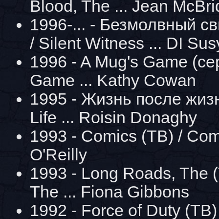
Blood, The ... Jean McBri
1996-... - Безмолвный с
/ Silent Witness ... DI Su
1996 - A Mug's Game (сер
Game ... Kathy Cowan
1995 - Жизнь после жизни 
Life ... Roisin Donaghy
1993 - Comics (ТВ) / Comi
O'Reilly
1993 - Long Roads, The (
The ... Fiona Gibbons
1992 - Force of Duty (ТВ) 