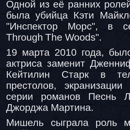
Одной из её ранних роле
была убийца Кэти Майкл
"Инспектор Морс", в 
Through The Woods".
19 марта 2010 года, был
актриса заменит Дженни
Кейтилин Старк в тел
престолов, экранизаци
серии романов Песнь 
Джорджа Мартина.
Мишель сыграла роль м