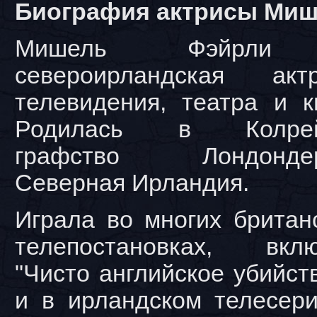
Биография актрисы Ми
Мишель Фэйрли
североирландская актр
телевидения, театра и к
Родилась в Колрей
графство Лондондер
Северная Ирландия.
Играла во многих британ
телепостановках, вклю
"Чисто английское убийст
и в ирландском телесериа