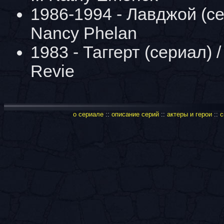
1986-1994 - Лавджой (сер
Nancy Phelan
1983 - Таггерт (сериал) / 
Revie
о сериале
::
описание серий
::
актеры и герои
::
с