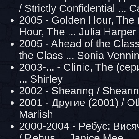
/ Strictly Confidential ...
2005 - Golden Hour, The 
Hour, The ... Julia Harper
2005 - Ahead of the Class
the Class ... Sonia Venni
2003-... - Clinic, The (сер
... Shirley
2002 - Shearing / Shearin
2001 - Другие (2001) / Oth
Marlish
2000-2004 - Ребус: Вися
/ Rebus ... Janice Mee