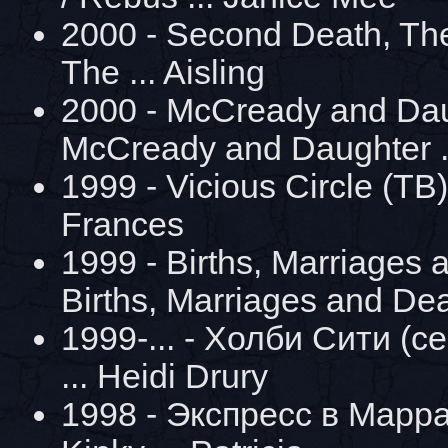
2000 - Second Death, Th
The ... Aisling
2000 - McCready and Dau
McCready and Daughter .
1999 - Vicious Circle (ТВ) 
Frances
1999 - Births, Marriages 
Births, Marriages and Deat
1999-... - Холби Сити (се
... Heidi Drury
1998 - Экспресс в Марра