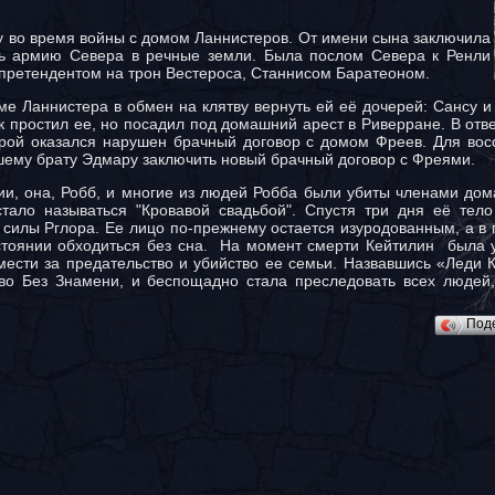
у во время войны с домом Ланнистеров. От имени сына заключила
ть армию Севера в речные земли. Была послом Севера к Ренли
 претендентом на трон Вестероса, Станнисом Баратеоном.
е Ланнистера в обмен на клятву вернуть ей её дочерей: Сансу и
рк простил ее, но посадил под домашний арест в Риверране. В от
орой оказался нарушен брачный договор с домом Фреев. Для восс
шему брату Эдмару заключить новый брачный договор с Фреями.
и, она, Робб, и многие из людей Робба были убиты членами дома
тало называться "Кровавой свадьбой". Спустя три дня её тел
силы Рглора. Ее лицо по-прежнему остается изуродованным, а в 
остоянии обходиться без сна. На момент смерти Кейтилин была у
мести за предательство и убийство ее семьи. Назвавшись «Леди 
во Без Знамени, и беспощадно стала преследовать всех людей
Под