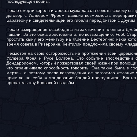
последующей войны.
После смерти короля и ареста мужа давала советы своему сын
договор с Уолдером Фреем, давший возможность переправи
Баратеону и свидетельницей его гибели перед битвой с другим
После возвращения освободила из заключения пленного Джейм
Гавани. За это была арестована и, по возвращению, Робб Ста
простить сыну его женитьбу на Жиенне Вестерлинг, из-за кот
время совета в Риверране, Кейтилин предложила своему млад
Несмотря на свою осторожность на протяжении всей церемони
Уолдера Фрея и Русе Болтона. Это событие впоследствии с
Дондаррионом, который пожертвовал своей жизни при помощи 
что ограничивало способность говорить. Она также была в с
мертвы, а поэтому после возрождения ее поглотило желание 
приняла на себя командование бандой преступников -Братст
предательству Кровавой свадьбы.