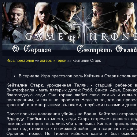
Игра престолов
»»
актеры и герои
»» Кейтилин Старк
В сериале Игра престолов роль Кейтилин Старк исполняе
Кейтилин Старк
, урожденная Талли, - старший ребенок 
Винтерфелла - мать пятерых детей: Робб, Санса, Арья, Бранд
благородную леди. Она горячо любит свою семью и сильно
посторонним, и так и не простила Неда за то, что он прив
красотой, с темно-рыжими волосами, голубыми глазами и длин
После попытки нападения убийцы на Брана, Кейтилин отправля
Эддарду. Прибыв на место, леди Старк встречает давнего др
помощью которого пытались убить ее сына. Кинжал принадлежи
целях подготовиться к возможной войне, она встречает и аре
Орлиное гнездо. Но Тирион избежал казни и был освобож