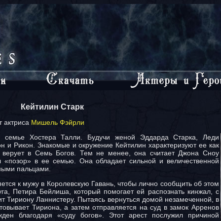
Кейтилин Старк
т актриса
Мишель Фэйрли
в семье Хостера Талли. Будучи женой Эддарда Старка, Леди
он и Рикон. Знакомые и окружение Кейтилин характеризуют ее как
 верует в Семь Богов. Тем не менее, она считает Джона Сноу
ел «позор» в ее семью. Она обладает сильной и величественной
ными пальцами.
ется к мужу в Королевскую Гавань, чтобы лично сообщить об этом
уга, Петира Бейлиша, который помогает ей распознать кинжал, с
т Тириону Ланнистеру. Пытаясь вернуться домой незамеченной, в
стовывает Тириона, а затем отправляется на суд в замок Арренов
ден благодаря «суду богов». Этот арест послужил причиной