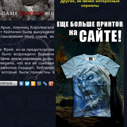
Другие, не менее интересные
сериалы
 Арью, пленниц Королевской
вет Кейтилин была вынуждена
тановления этого союза, во
 Фрей, из-за предательства
о было возрождено Бериком
горле зияли огромные дыры,
верена, что все её сыновья
Каменное сердце», Кейтилин
, которые были причастны к
елиться…