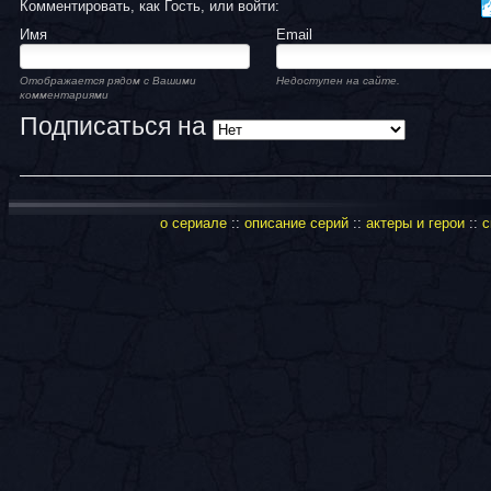
Комментировать, как Гость, или войти:
Имя
Email
Отображается рядом с Вашими
Недоступен на сайте.
комментариями
Подписаться на
о сериале
::
описание серий
::
актеры и герои
::
с