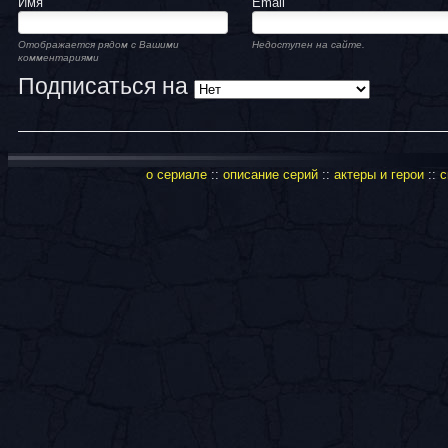
Имя
Email
Отображается рядом с Вашими
Недоступен на сайте.
комментариями
Подписаться на
о сериале
::
описание серий
::
актеры и герои
::
с