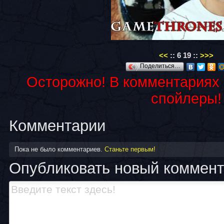
<<
::
6
19
::
>>>
Поделиться…
Осторожно! В комментариях
спойлеры!
Комментарии
Пока не было комментариев.
Станьте первым!
Опубликовать новый коммен