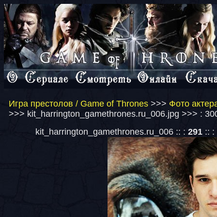
Игра престолов / Game of Thrones
>>>
Фото актера
>>> kit_harrington_gamethrones.ru_006.jpg >>> : 3
kit_harrington_gamethrones.ru_006 :: :
291
:: :