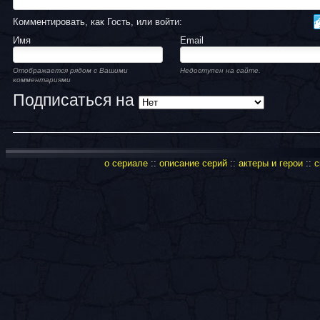
Комментировать, как Гость, или войти:
Имя
Email
Отображается рядом с Вашими
Недоступен на сайте.
комментариями
Подписаться на
о сериале
::
описание серий
::
актеры и герои
::
с