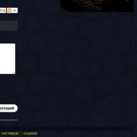
йти
ентарий
:
гостевую
::
ссылки