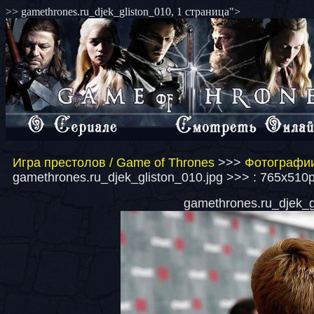
>> gamethrones.ru_djek_gliston_010, 1 страница">
Игра престолов / Game of Thrones
>>>
Фотографии
gamethrones.ru_djek_gliston_010.jpg >>> : 765x510p
gamethrones.ru_djek_gl