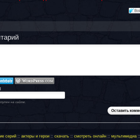
Во
нтарий
l
тупен на сайте.
Оставить комм
ие серий
::
актеры и герои
::
скачать
::
смотреть онлайн
::
мультимедиа
: