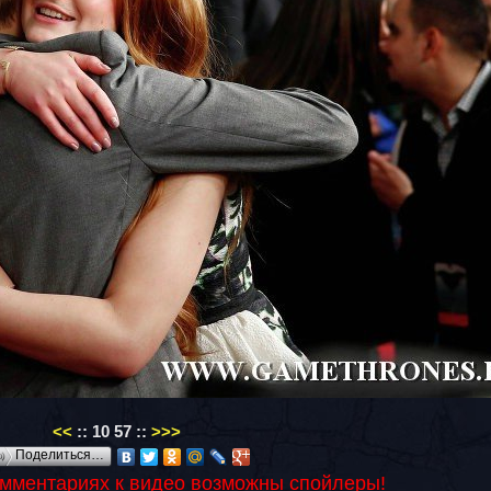
<<
::
10
57
::
>>>
Поделиться…
омментариях к видео возможны спойлеры!