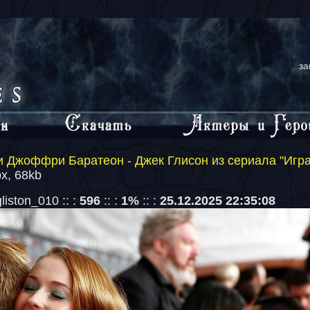
за
 Джоффри Баратеон - Джек Глисон из сериала "Игр
x, 68kb
iston_010 :: :
596
:: :
1%
:: :
25.12.2025 22:35:08