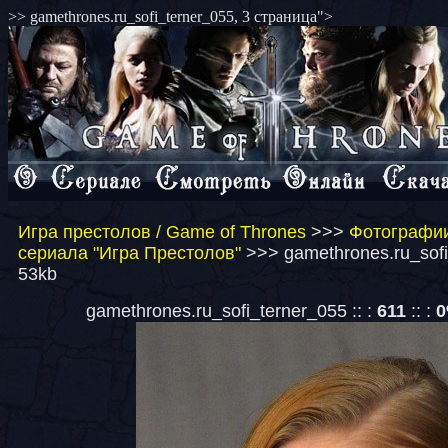
>> gamethrones.ru_sofi_terner_055, 3 страница">
Игра престолов / Game of Thrones
>>>
Фотографии
сериала "Игра Престолов"
>>> gamethrones.ru_sofi
53kb
gamethrones.ru_sofi_terner_055 :: :
611
:: :