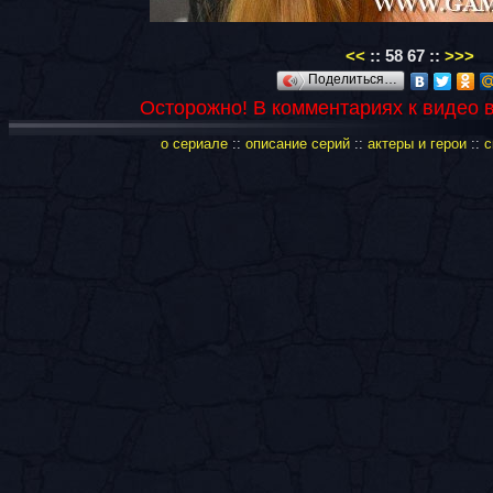
<<
::
58
67
::
>>>
Поделиться…
Осторожно! В комментариях к видео 
о сериале
::
описание серий
::
актеры и герои
::
с