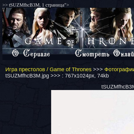
>> tSUZMfhcB3M, 1 страница">
Игра престолов / Game of Thrones
>>>
Фотографии
tSUZMfhcB3M.jpg >>> : 767x1024px, 74kb
tSUZMfhcB3M