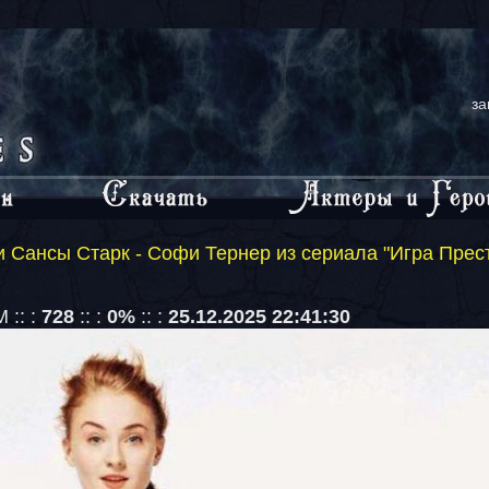
за
 Сансы Старк - Софи Тернер из сериала "Игра Прес
 :: :
728
:: :
0%
:: :
25.12.2025 22:41:30