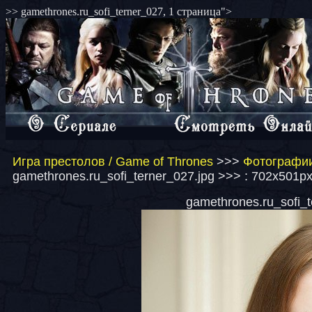
>> gamethrones.ru_sofi_terner_027, 1 страница">
Игра престолов / Game of Thrones
>>>
Фотографии
gamethrones.ru_sofi_terner_027.jpg >>> : 702x501px
gamethrones.ru_sofi_t