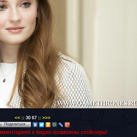
<<
::
30
67
::
>>>
Поделиться…
омментариях к видео возможны спойлеры!