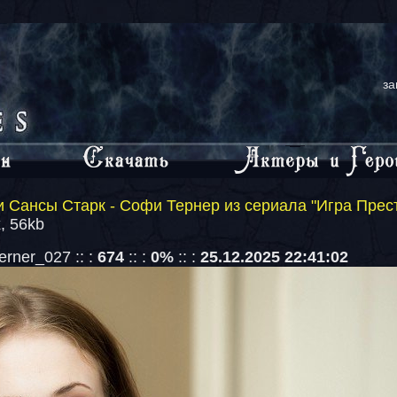
за
 Сансы Старк - Софи Тернер из сериала "Игра Прес
, 56kb
erner_027 :: :
674
:: :
0%
:: :
25.12.2025 22:41:02