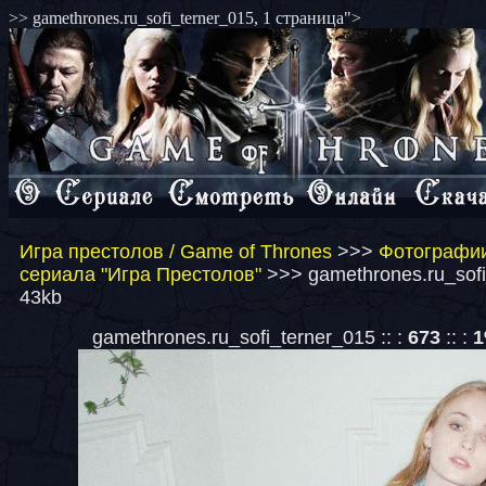
>> gamethrones.ru_sofi_terner_015, 1 страница">
Игра престолов / Game of Thrones
>>>
Фотографии
сериала "Игра Престолов"
>>> gamethrones.ru_sofi
43kb
gamethrones.ru_sofi_terner_015 :: :
673
:: :