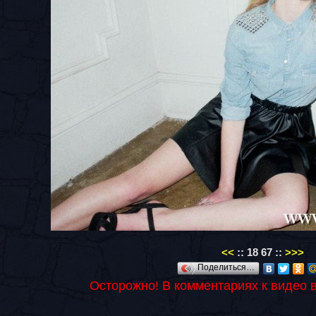
<<
::
18
67
::
>>>
Поделиться…
Осторожно! В комментариях к видео 