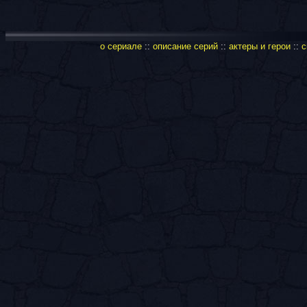
о сериале
::
описание серий
::
актеры и герои
::
с