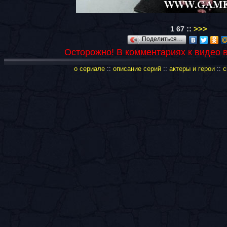
::
>>>
1
67
Поделиться…
Осторожно! В комментариях к видео 
о сериале
::
описание серий
::
актеры и герои
::
с