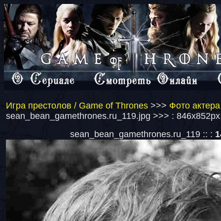
Игра престолов / Game of Thrones
>>>
Фото актера
sean_bean_gamethrones.ru_119.jpg >>> : 846x852px
sean_bean_gamethrones.ru_119 :: :
1