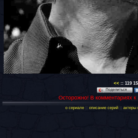
<<
::
119
15
Поделиться…
Осторожно! В комментариях к
о сериале
::
описание серий
::
актеры 