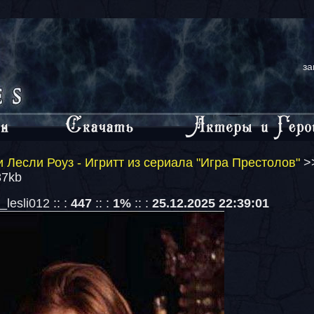
за
 Лесли Роуз - Игритт из сериала "Игра Престолов"
>
37kb
lesli012 :: :
447
:: :
1%
:: :
25.12.2025 22:39:01