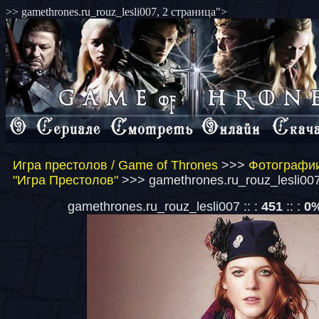
>> gamethrones.ru_rouz_lesli007, 2 страница">
Игра престолов / Game of Thrones
>>>
Фотографии
"Игра Престолов"
>>> gamethrones.ru_rouz_lesli007
gamethrones.ru_rouz_lesli007 :: :
451
:: :
0