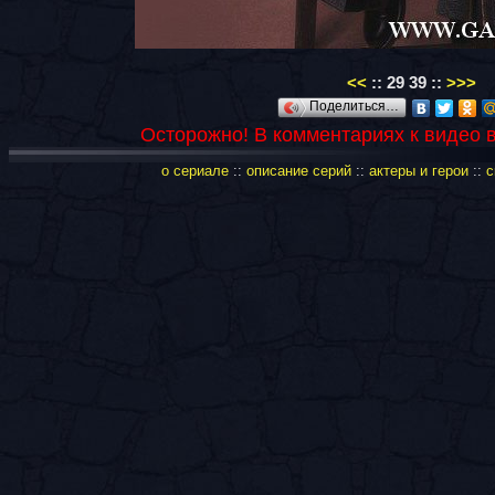
<<
::
29
39
::
>>>
Поделиться…
Осторожно! В комментариях к видео 
о сериале
::
описание серий
::
актеры и герои
::
с