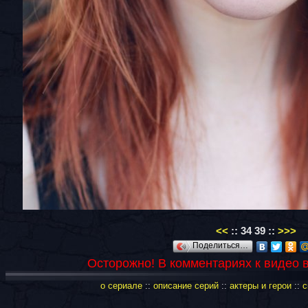
<<
::
34
39
::
>>>
Поделиться…
Осторожно! В комментариях к видео 
о сериале
::
описание серий
::
актеры и герои
::
с