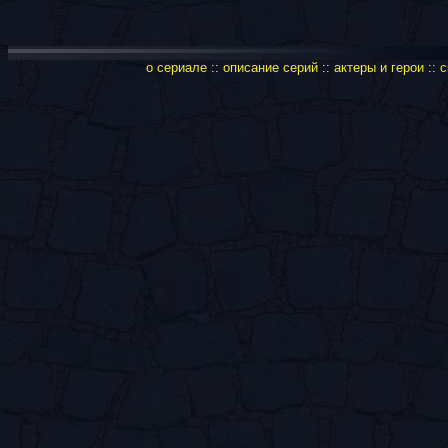
о сериале
::
описание серий
::
актеры и герои
::
с