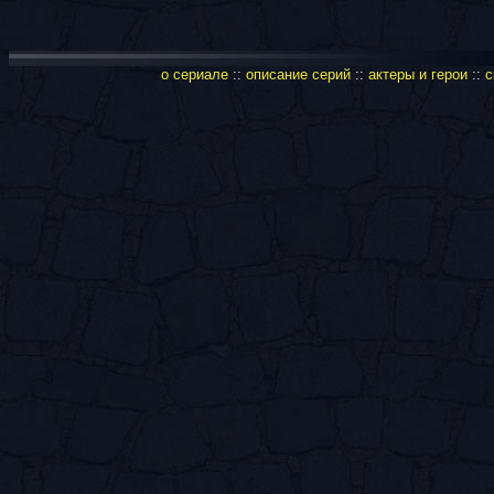
о сериале
::
описание серий
::
актеры и герои
::
с