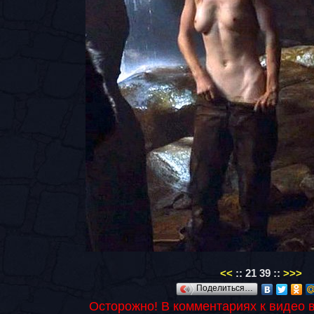
<<
::
21
39
::
>>>
Поделиться…
Осторожно! В комментариях к видео 