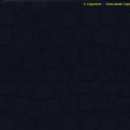
о сериале
::
описание сер