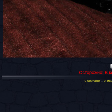
Осторожно! В 
о сериале
::
опис