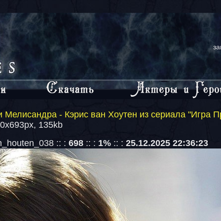
за
 Мелисандра - Кэрис ван Хоутен из сериала "Игра П
00x693px, 135kb
_houten_038 :: :
698
:: :
1%
:: :
25.12.2025 22:36:23