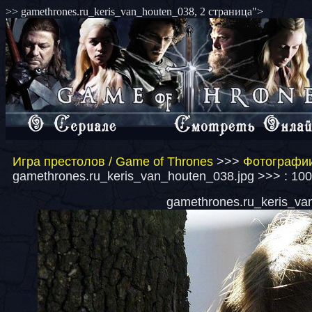
>> gamethrones.ru_keris_van_houten_038, 2 страница">
Игра престолов / Game of Thrones
>>>
Фотографии
gamethrones.ru_keris_van_houten_038.jpg >>> : 10
gamethrones.ru_keris_van