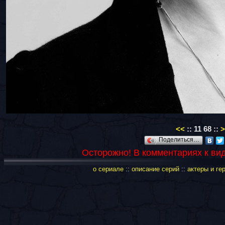
<<
::
11
68
::
>
Поделиться…
Осторожно! В комментариях к ви
о сериале
::
описание серий
::
актеры и ге