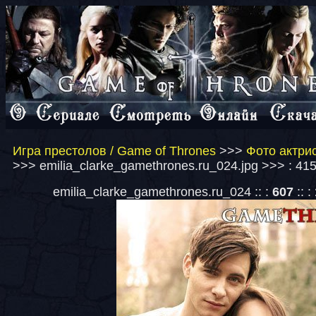
Игра престолов / Game of Thrones
>>>
Фото актрис
>>> emilia_clarke_gamethrones.ru_024.jpg >>> : 41
emilia_clarke_gamethrones.ru_024 :: :
607
:: :