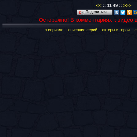
<<
::
11
49
::
>>>
Поделиться…
Осторожно! В комментариях к видео 
о сериале
::
описание серий
::
актеры и герои
::
с