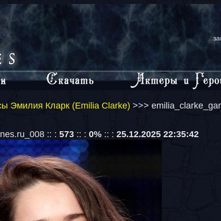
за
ы Эмилия Кларк (Emilia Clarke)
>>> emilia_clarke_ga
nes.ru_008 :: :
573
:: :
0%
:: :
25.12.2025 22:35:42