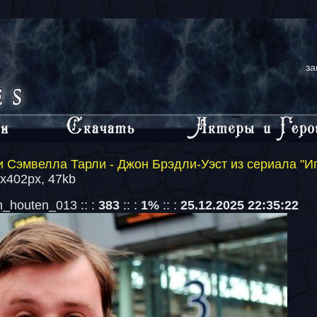
за
 Сэмвелла Тарли - Джон Брэдли-Уэст из сериала "И
0x402px, 47kb
_houten_013 :: :
383
:: :
1%
:: :
25.12.2025 22:35:22