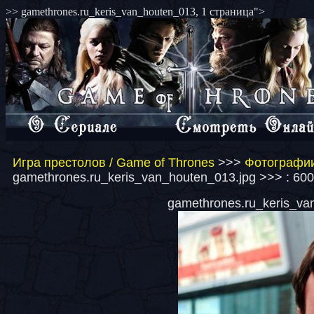
>> gamethrones.ru_keris_van_houten_013, 1 страница">
Игра престолов / Game of Thrones
>>>
Фотографии
gamethrones.ru_keris_van_houten_013.jpg >>> : 60
gamethrones.ru_keris_van