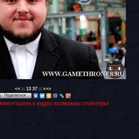
<<
::
13
37
::
>>>
Поделиться…
омментариях к видео возможны спойлеры!