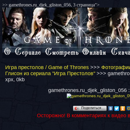
>> gamethrones.ru_djek_gliston_056, 3 страница">
Игра престолов / Game of Thrones
>>>
Фотографии
Глисон из сериала "Игра Престолов"
>>> gamethron
xpx, 0kb
gamethrones.ru_djek_gliston_056 :
Поделиться…
Осторожно! В комментариях к видео 