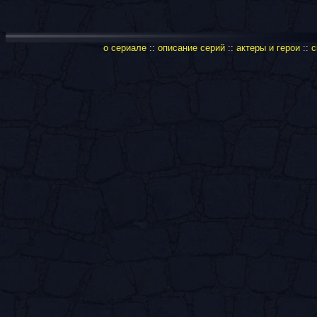
о сериале
::
описание серий
::
актеры и герои
::
с