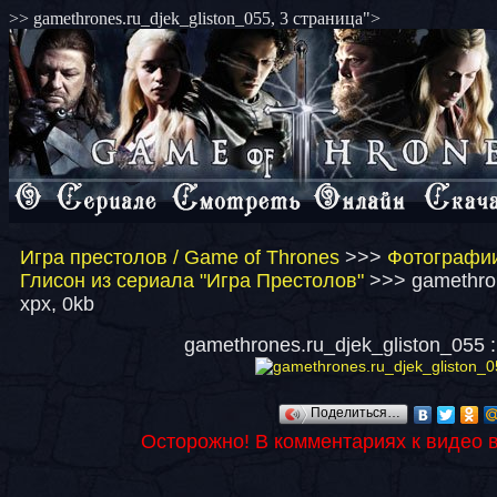
>> gamethrones.ru_djek_gliston_055, 3 страница">
Игра престолов / Game of Thrones
>>>
Фотографии
Глисон из сериала "Игра Престолов"
>>> gamethron
xpx, 0kb
gamethrones.ru_djek_gliston_055 :
Поделиться…
Осторожно! В комментариях к видео 