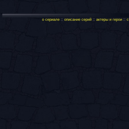
о сериале
::
описание серий
::
актеры и герои
::
с