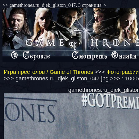
>> gamethrones.ru_djek_gliston_047, 3 страница">
Игра престолов / Game of Thrones
>>>
Фотографии 
>>> gamethrones.ru_djek_gliston_047.jpg >>> : 1000
gamethrones.ru_djek_gliston