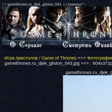
>> gamethrones.ru_djek_gliston_043, 1 страница">
Игра престолов / Game of Thrones
>>>
Фотографии
gamethrones.ru_djek_gliston_043.jpg >>> : 604x372p
gamethrones.ru_djek_gl