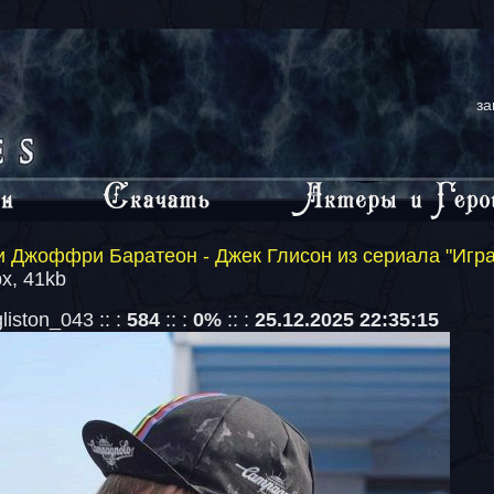
за
 Джоффри Баратеон - Джек Глисон из сериала "Игр
x, 41kb
iston_043 :: :
584
:: :
0%
:: :
25.12.2025 22:35:15