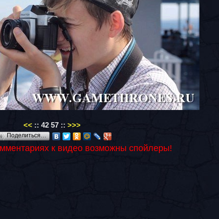
<<
::
42
57
::
>>>
Поделиться…
омментариях к видео возможны спойлеры!