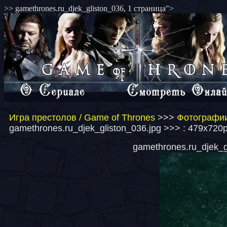
>> gamethrones.ru_djek_gliston_036, 1 страница">
Игра престолов / Game of Thrones
>>>
Фотографии
gamethrones.ru_djek_gliston_036.jpg >>> : 479x720p
gamethrones.ru_djek_gl