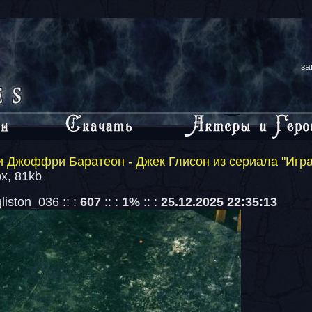
за
 Джоффри Баратеон - Джек Глисон из сериала "Игр
x, 81kb
iston_036 :: :
607
:: :
1%
:: :
25.12.2025 22:35:13