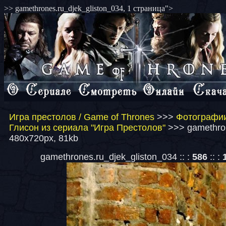
>> gamethrones.ru_djek_gliston_034, 1 страница">
Игра престолов / Game of Thrones
>>>
Фотографии
Глисон из сериала "Игра Престолов"
>>> gamethron
480x720px, 81kb
gamethrones.ru_djek_gliston_034 :: :
586
:: :