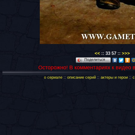
<<
::
33
57
::
>>>
Поделиться…
Осторожно! В комментариях к видео 
о сериале
::
описание серий
::
актеры и герои
::
с