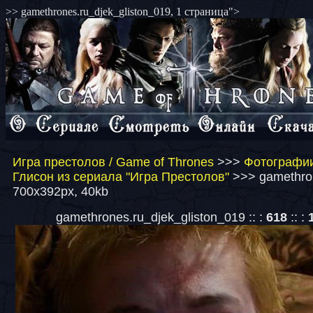
>> gamethrones.ru_djek_gliston_019, 1 страница">
Игра престолов / Game of Thrones
>>>
Фотографии
Глисон из сериала "Игра Престолов"
>>> gamethron
700x392px, 40kb
gamethrones.ru_djek_gliston_019 :: :
618
:: :