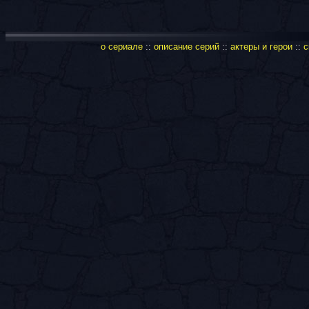
о сериале
::
описание серий
::
актеры и герои
::
с