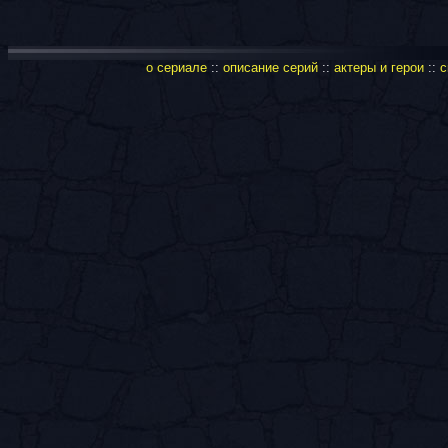
о сериале
::
описание серий
::
актеры и герои
::
с