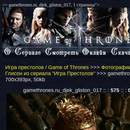
>> gamethrones.ru_djek_gliston_017, 1 страница">
Игра престолов / Game of Thrones
>>>
Фотографии
Глисон из сериала "Игра Престолов"
>>> gamethron
700x393px, 50kb
gamethrones.ru_djek_gliston_017 :: :
575
:: :