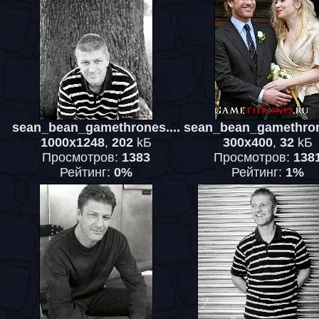
sean_bean_gamethrones....
sean_bean_gamethrone
1000x1248
,
202
kБ
300x400
,
32
kБ
Просмотров:
1383
Просмотров:
138
Рейтинг:
0%
Рейтинг:
1%