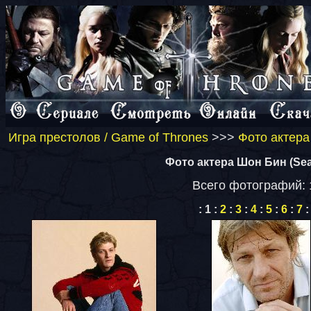
Игра престолов / Game of Thrones
>>>
Фото актера
Фото актера Шон Бин (Sea
Всего фотографий: 
:
1
:
2
:
3
:
4
:
5
:
6
:
7
: