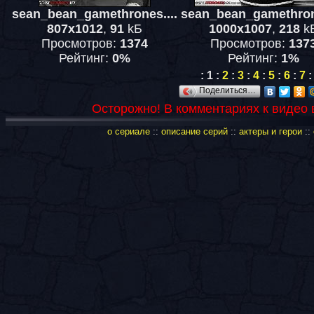
sean_bean_gamethrones....
sean_bean_gamethrone
807x1012
,
91
kБ
1000x1007
,
218
k
Просмотров:
1374
Просмотров:
137
Рейтинг:
0%
Рейтинг:
1%
:
1
:
2
:
3
:
4
:
5
:
6
:
7
:
Поделиться…
Осторожно! В комментариях к видео
о сериале
::
описание серий
::
актеры и герои
::