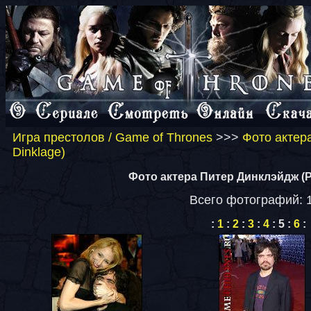
Игра престолов / Game of Thrones
>>>
Фото актер
Dinklage)
Фото актера Питер Динклэйдж (Pe
Всего фотографий: 
:
1
:
2
:
3
:
4
:
5
:
6
: