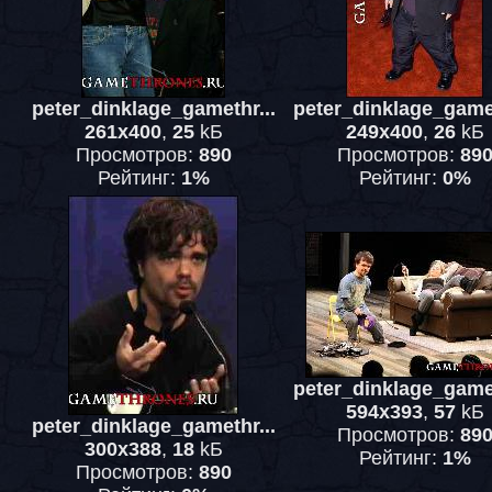
peter_dinklage_gamethr...
peter_dinklage_gamet
261x400
,
25
kБ
249x400
,
26
kБ
Просмотров:
890
Просмотров:
89
Рейтинг:
1%
Рейтинг:
0%
peter_dinklage_gamet
594x393
,
57
kБ
peter_dinklage_gamethr...
Просмотров:
89
300x388
,
18
kБ
Рейтинг:
1%
Просмотров:
890