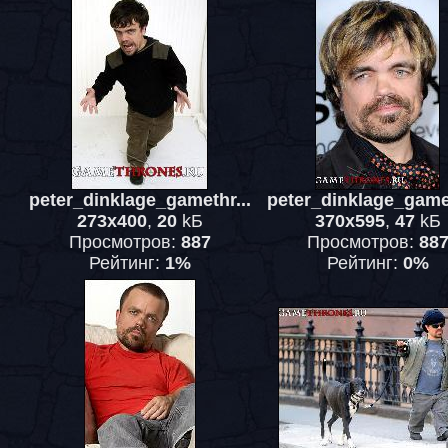
peter_dinklage_gamethr...
peter_dinklage_gamet
273x400
,
20
kБ
370x595
,
47
kБ
Просмотров:
887
Просмотров:
88
Рейтинг:
1%
Рейтинг:
0%