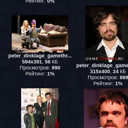
Рейтинг:
0%
peter_dinklage_gamethr...
594x391
,
56
kБ
peter_dinklage_gamet
Просмотров:
890
315x400
,
24
kБ
Рейтинг:
1%
Просмотров:
88
Рейтинг:
1%