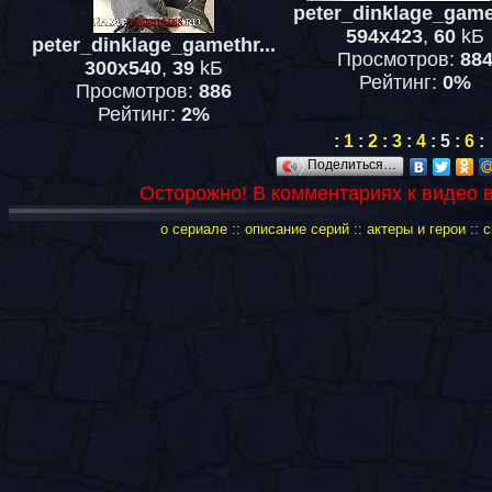
peter_dinklage_gamet
594x423
,
60
kБ
peter_dinklage_gamethr...
Просмотров:
88
300x540
,
39
kБ
Рейтинг:
0%
Просмотров:
886
Рейтинг:
2%
:
1
:
2
:
3
:
4
:
5
:
6
:
Поделиться…
Осторожно! В комментариях к видео 
о сериале
::
описание серий
::
актеры и герои
::
с