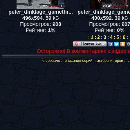
peter_dinklage_gamethr...
peter_dinklage_gamet
496x594
,
59
kБ
400x592
,
39
kБ
Просмотров:
908
Просмотров:
90
Рейтинг:
1%
Рейтинг:
0%
:
1
:
2
:
3
:
4
:
5
:
6
:
Поделиться…
Осторожно! В комментариях к видео 
о сериале
::
описание серий
::
актеры и герои
::
с