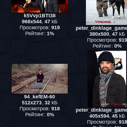
k5Vvp1BTI38
968x544
,
47
kБ
Просмотров:
919
peter_dinklage_gamet
Рейтинг:
1%
380x500
,
47
kБ
Просмотров:
91
Рейтинг:
0%
94_kefEM-60
512x273
,
32
kБ
Просмотров:
918
peter_dinklage_gamet
Рейтинг:
0%
405x594
,
45
kБ
Просмотров:
91