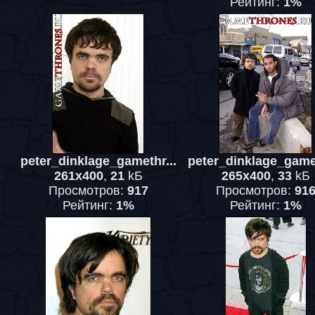
Рейтинг:
1%
peter_dinklage_gamethr...
peter_dinklage_gamet
261x400
,
21
kБ
265x400
,
33
kБ
Просмотров:
917
Просмотров:
91
Рейтинг:
1%
Рейтинг:
1%