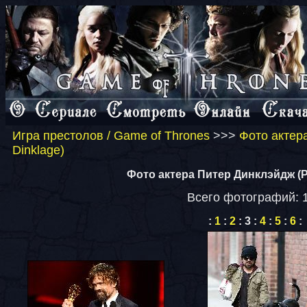
Игра престолов / Game of Thrones
>>>
Фото актер
Dinklage)
Фото актера Питер Динклэйдж (Pe
Всего фотографий: 
:
1
:
2
:
3
:
4
:
5
:
6
: