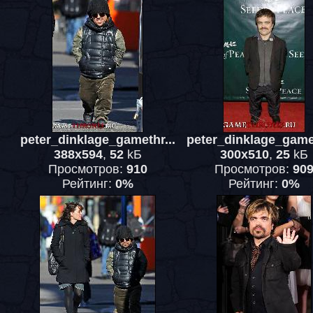
peter_dinklage_gamethr...
peter_dinklage_gamet
388x594
,
52
kБ
300x510
,
25
kБ
Просмотров:
910
Просмотров:
90
Рейтинг:
0%
Рейтинг:
0%