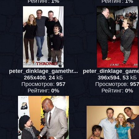
Рейтинг:
1%
Рейтинг:
1%
peter_dinklage_gamethr...
peter_dinklage_gamet
265x400
,
24
kБ
396x594
,
53
kБ
Просмотров:
957
Просмотров:
95
Рейтинг:
0%
Рейтинг:
0%