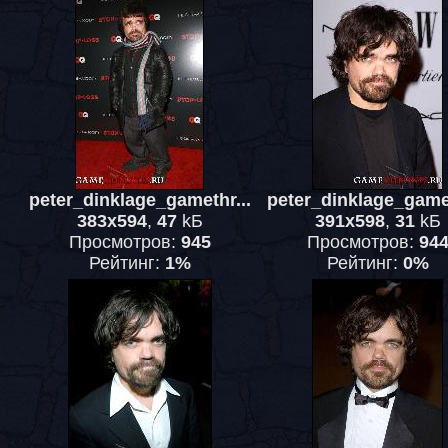
peter_dinklage_gamethr...
peter_dinklage_gamet
383x594
,
47
kБ
391x598
,
31
kБ
Просмотров:
945
Просмотров:
94
Рейтинг:
1%
Рейтинг:
0%