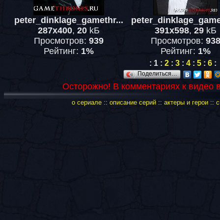
peter_dinklage_gamethr...
peter_dinklage_gamet
287x400
,
20
kБ
391x598
,
29
kБ
Просмотров:
939
Просмотров:
93
Рейтинг:
1%
Рейтинг:
1%
:
1
:
2
:
3
:
4
:
5
:
6
:
Поделиться…
Осторожно! В комментариях к видео 
о сериале
::
описание серий
::
актеры и герои
::
с