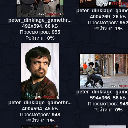
peter_dinklage_gamet
400x269
,
26
kБ
peter_dinklage_gamethr...
Просмотров:
95
492x594
,
68
kБ
Рейтинг:
1%
Просмотров:
955
Рейтинг:
0%
peter_dinklage_gamet
594x366
,
56
kБ
peter_dinklage_gamethr...
Просмотров:
94
400x594
,
45
kБ
Рейтинг:
0%
Просмотров:
948
Рейтинг:
1%