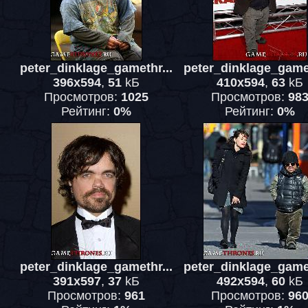
peter_dinklage_gamethr...
peter_dinklage_gamet
396x594
,
51
kБ
410x594
,
63
kБ
Просмотров:
1025
Просмотров:
98
Рейтинг:
0%
Рейтинг:
0%
peter_dinklage_gamethr...
peter_dinklage_gamet
391x597
,
37
kБ
492x594
,
60
kБ
Просмотров:
961
Просмотров:
96