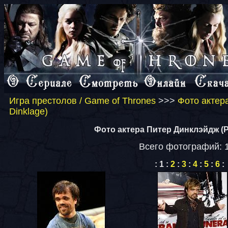
Игра престолов / Game of Thrones
>>>
Фото актер
Dinklage)
Фото актера Питер Динклэйдж (Pe
Всего фотографий: 
:
1
:
2
:
3
:
4
:
5
:
6
: