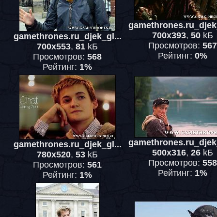
gamethrones.ru_djek_
700x393
,
50
kБ
gamethrones.ru_djek_gl...
Просмотров:
567
700x553
,
81
kБ
Рейтинг:
0%
Просмотров:
568
Рейтинг:
1%
gamethrones.ru_djek_
gamethrones.ru_djek_gl...
500x316
,
26
kБ
780x520
,
53
kБ
Просмотров:
558
Просмотров:
561
Рейтинг:
1%
Рейтинг:
1%