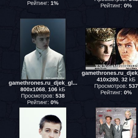
Рейтинг:
1%
Рейтинг:
0%
gamethrones.ru_djek_
410x280
,
32
kБ
gamethrones.ru_djek_gl...
Просмотров:
537
800x1068
,
106
kБ
Рейтинг:
0%
Просмотров:
538
Рейтинг:
0%