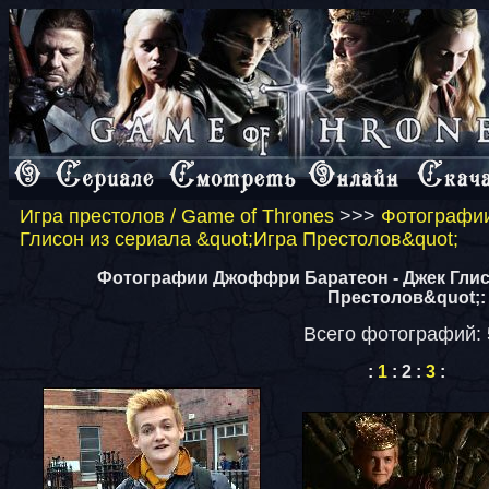
Игра престолов / Game of Thrones
>>>
Фотографии
Глисон из сериала &quot;Игра Престолов&quot;
Фотографии Джоффри Баратеон - Джек Глис
Престолов&quot;:
Всего фотографий: 
:
1
:
2
:
3
: