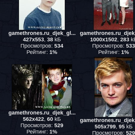
gamethrones.ru_djek_gl...
gamethrones.ru_djek_
427x553
,
38
kБ
1000x1502
,
283
k
Просмотров:
534
Просмотров:
533
Рейтинг:
1%
Рейтинг:
1%
gamethrones.ru_djek_gl...
562x422
,
60
kБ
gamethrones.ru_djek_
Просмотров:
529
505x799
,
95
kБ
Рейтинг:
1%
Просмотров:
529