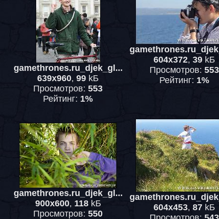
gamethrones.ru_djek_
604x372
,
39
kБ
gamethrones.ru_djek_gl...
Просмотров:
553
639x960
,
99
kБ
Рейтинг:
1%
Просмотров:
553
Рейтинг:
1%
gamethrones.ru_djek_gl...
gamethrones.ru_djek_
900x600
,
118
kБ
604x453
,
87
kБ
Просмотров:
550
Просмотров:
543