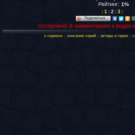
Рейтинг:
1%
:
1
:
2
:
3
:
Поделиться…
Осторожно! В комментариях к видео 
о сериале
::
описание серий
::
актеры и герои
::
с