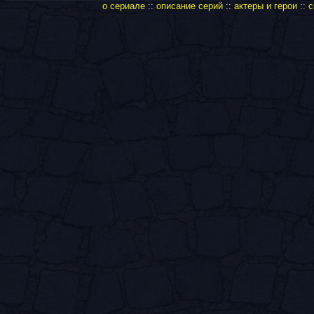
о сериале
::
описание серий
::
актеры и герои
::
с