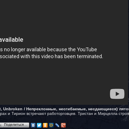
, Unbroken / Непреклонные, несгибаемые, несдающиеся) пято
орах и Тирион встречают работорговцев. Тристан и Мирцелла стр
Поделиться…