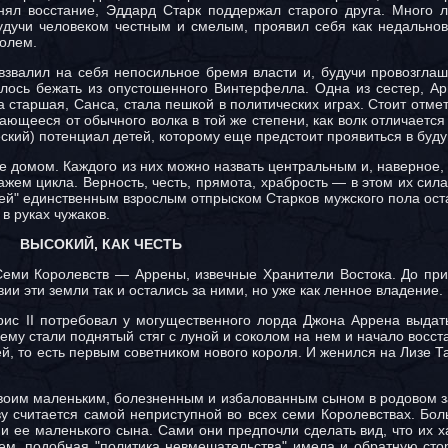
нял восстание, Эддард Старк поддержал старого друга. Много л
удучи человеком честным и смелым, проявил себя как недально
ролем.
 взвалил на себя непосильное бремя власти и, будучи провозгла
сь бежать из опустошенного Винтерфелла. Одна из сестер, Арь
старшая, Санса, стала пешкой в политических играх. Стоит отмети
ющееся от обычного волка в той же степени, как волк отличается 
ский) потенциал детей, которому еще предстоит проявиться в буд
е домом. Каждого из них можно назвать центральным и, наверное,
ем цикла. Верность, честь, прямота, храбрость — в этом их сила
мечей" единственным взрослым отпрыском Старков мужского пола о
в руках чужаков.
ВЫСОКИЙ, КАК ЧЕСТЬ
Семи Королевств — Аррены, извечные Хранители Востока. До пр
и эти земли так и остались за ними, но уже как ленное владение.
ис II потребовал у могущественного лорда Джона Аррена выдат
ему стали поднятый стяг с луной и соколом на нем и начало восст
й, то есть первым советником нового короля. И женился на Лизе Т
 своим маленьким, болезненным и избалованным сыном в родовом 
у считается самой неприступной во всех семи Королевствах. Бо
 ее маленького сына. Сами они предпочли сделать вид, что их х
чем, подобная "политика невмешательства" имела и обратную сто