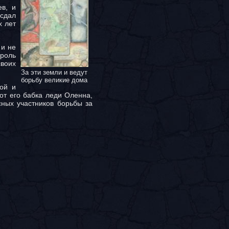
ев, и
 сдал
х лет
 и не
роль
своих
За эти земли и ведут
борьбу великие дома
дой и
от его бабка леди Оленна,
ных участников борьбы за