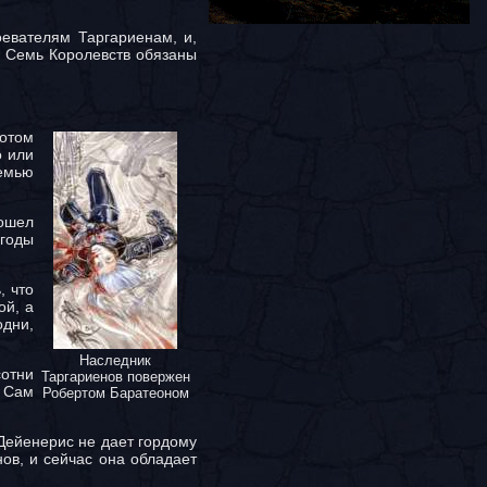
евателям Таргариенам, и,
м Семь Королевств обязаны
лотом
о или
Семью
пошел
 годы
, что
ой, а
одни,
Наследник
сотни
Таргариенов повержен
. Сам
Робертом Баратеоном
Дейенерис не дает гордому
ов, и сейчас она обладает