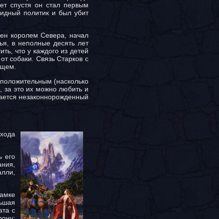
ет спустя он стал первым
видный политик и был убит
шен королем Севера, начал
я, в неполные десять лет
ть, что у каждого из детей
от собаки. Связь Старков с
ущем.
 положительным (насколько
, за это их можно любить и
стается незаконнорожденный
ихода
ь его
ания,
алли,
замке
льшая
ата с
рону: