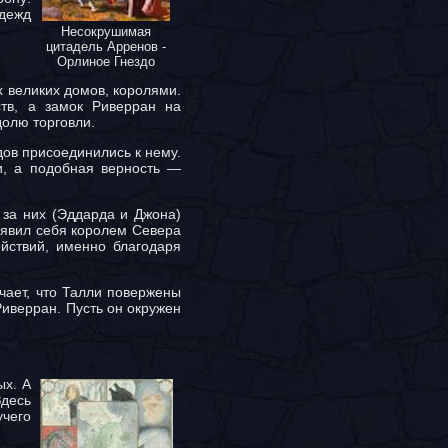
адежд
Несокрушимая
цитадель Арренов -
Орлиное Гнездо
х великих домов, королями.
тв, а замок Риверран на
долю торговли.
дов присоединились к нему.
и, а подобная верность —
 за них (Эддарда и Джона)
бъявил себя королем Севера
йствий, именно благодаря
чает, что Талли повержены
иверран. Пусть он окружен
ых. А
десь
учего