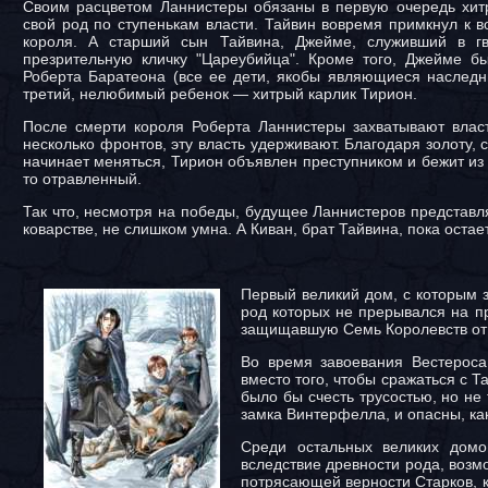
Своим расцветом Ланнистеры обязаны в первую очередь хит
свой род по ступенькам власти. Тайвин вовремя примкнул к в
короля. А старший сын Тайвина, Джейме, служивший в гв
презрительную кличку "Цареубийца". Кроме того, Джейме 
Роберта Баратеона (все ее дети, якобы являющиеся наследн
третий, нелюбимый ребенок — хитрый карлик Тирион.
После смерти короля Роберта Ланнистеры захватывают власт
несколько фронтов, эту власть удерживают. Благодаря золоту,
начинает меняться, Тирион объявлен преступником и бежит из 
то отравленный.
Так что, несмотря на победы, будущее Ланнистеров представля
коварстве, не слишком умна. А Киван, брат Тайвина, пока оста
Первый великий дом, с которым з
род которых не прерывался на пр
защищавшую Семь Королевств от
Во время завоевания Вестероса
вместо того, чтобы сражаться с Т
было бы счесть трусостью, но не 
замка Винтерфелла, и опасны, ка
Среди остальных великих домов
вследствие древности рода, возм
потрясающей верности Старков, к