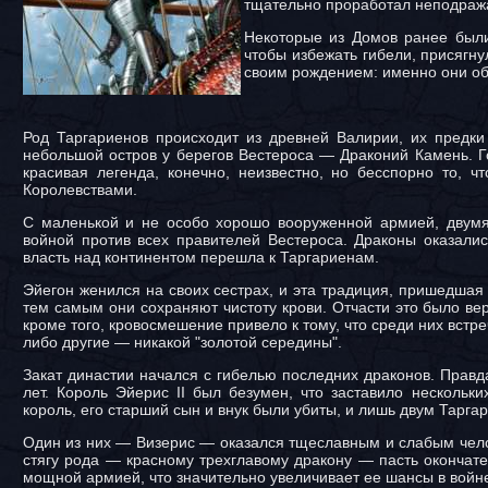
тщательно проработал неподража
Некоторые из Домов ранее были
чтобы избежать гибели, присягн
своим рождением: именно они об
Род Таргариенов происходит из древней Валирии, их предки
небольшой остров у берегов Вестероса — Драконий Камень. Го
красивая легенда, конечно, неизвестно, но бесспорно то,
Королевствами.
С маленькой и не особо хорошо вооруженной армией, двумя
войной против всех правителей Вестероса. Драконы оказали
власть над континентом перешла к Таргариенам.
Эйегон женился на своих сестрах, и эта традиция, пришедшая 
тем самым они сохраняют чистоту крови. Отчасти это было ве
кроме того, кровосмешение привело к тому, что среди них встр
либо другие — никакой "золотой середины".
Закат династии начался с гибелью последних драконов. Правд
лет. Король Эйерис II был безумен, что заставило нескольк
король, его старший сын и внук были убиты, и лишь двум Тарга
Один из них — Визерис — оказался тщеславным и слабым челов
стягу рода — красному трехглавому дракону — пасть окончате
мощной армией, что значительно увеличивает ее шансы в войн