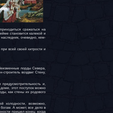
приходиться сражаться на
жейме становится калекой и
 наследник, очевидно, кем-
 при всей своей хитрости и
 Неизменные лорды Севера,
н-строитель воздвиг Стену,
 предусмотрительность и,
 доме, этот поступок можно
рды, как стены их родового
ей холодности, возможно,
богам. А может, все дело в
рности пришел конец: когда