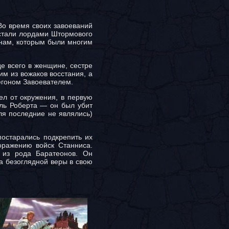
Во время своих завоеваний
 стали лордами Штормового
нам, которым были многим
е всего в женщине, сестре
им из вожаков восстания, а
егоном Завоевателем.
ел от окружения, в первую
ль Роберта — он был убит
ля последние не являлись)
постарались подкрепить их
оражению войск Станниса.
 из рода Баратеонов. Он
 а безоглядной веры в свою