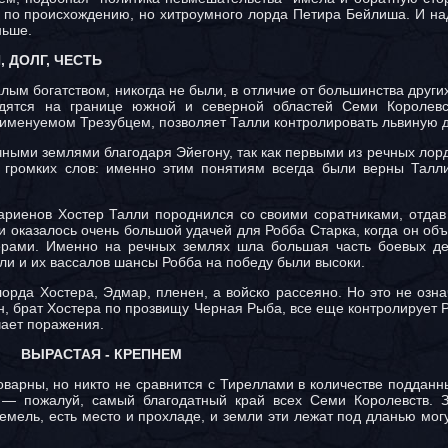
 по происхождению, но хитроумного лорда Петира Бейлиша. И н
ньше.
, ДОЛГ, ЧЕСТЬ
лым богатством, никогда не были, в отличие от большинства други
дятся на границе южной и северной областей Семи Королевс
, именуемом Трезубцем, позволяет Талли контролировать львиную 
чными землями благодаря Эйегону, так как первыми из речных лор
 громких слов: именно этим понятиям всегда были верны Талл
ариенов Хостер Талли породнился со своими соратниками, отдав
ли оказалось очень большой удачей для Робба Старка, когда он о
терами. Именно на речных землях шла большая часть боевых де
ли и их вассалов шансы Робба на победу были высоки.
орда Хостера, Эдмар, пленен, а войско рассеяно. Но это не озна
, брат Хостера по прозвищу Черная Рыба, все еще контролирует Р
чает поражения.
ВЫРАСТАЯ - КРЕПНЕМ
коварны, но никто не сравнится с Тиреллами в количестве подданн
— пожалуй, самый благодатный край всех Семи Королевств. З
земель, есть место и прохладе, и земли эти лежат под дланью мог