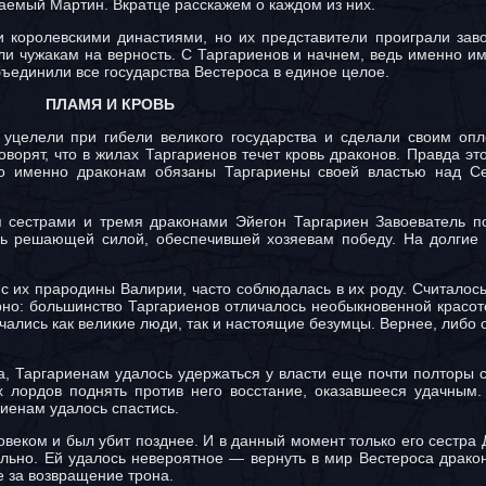
емый Мартин. Вкратце расскажем о каждом из них.
 королевскими династиями, но их представители проиграли заво
ули чужакам на верность. С Таргариенов и начнем, ведь именно и
ъединили все государства Вестероса в единое целое.
ПЛАМЯ И КРОВЬ
 уцелели при гибели великого государства и сделали своим оп
ворят, что в жилах Таргариенов течет кровь драконов. Правда эт
 что именно драконам обязаны Таргариены своей властью над 
 сестрами и тремя драконами Эйегон Таргариен Завоеватель 
сь решающей силой, обеспечившей хозяевам победу. На долгие
с их прародины Валирии, часто соблюдалась в их роду. Считалось
рно: большинство Таргариенов отличалось необыкновенной красот
ечались как великие люди, так и настоящие безумцы. Вернее, либо 
а, Таргариенам удалось удержаться у власти еще почти полторы 
их лордов поднять против него восстание, оказавшееся удачным
риенам удалось спастись.
еком и был убит позднее. И в данный момент только его сестра 
льно. Ей удалось невероятное — вернуть в мир Вестероса дракон
е за возвращение трона.