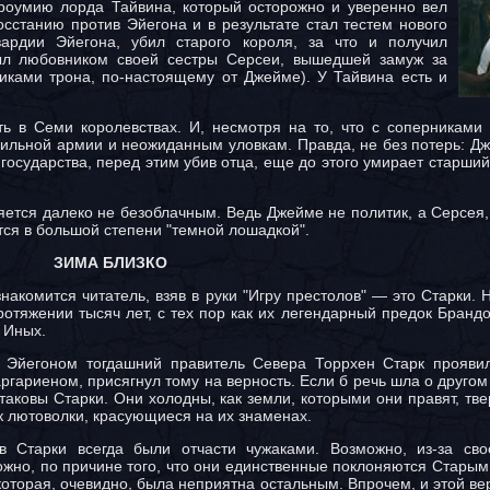
роумию лорда Тайвина, который осторожно и уверенно вел
осстанию против Эйегона и в результате стал тестем нового
ардии Эйегона, убил старого короля, за что и получил
был любовником своей сестры Серсеи, вышедшей замуж за
иками трона, по-настоящему от Джейме). У Тайвина есть и
ь в Семи королевствах. И, несмотря на то, что с соперниками 
 сильной армии и неожиданным уловкам. Правда, не без потерь: Д
государства, перед этим убив отца, еще до этого умирает старший
ется далеко не безоблачным. Ведь Джейме не политик, а Серсея,
ется в большой степени "темной лошадкой".
ЗИМА БЛИЗКО
накомится читатель, взяв в руки "Игру престолов" — это Старки.
отяжении тысяч лет, с тех пор как их легендарный предок Брандо
 Иных.
 Эйегоном тогдашний правитель Севера Торрхен Старк проявил
аргариеном, присягнул тому на верность. Если б речь шла о другом
таковы Старки. Они холодны, как земли, которыми они правят, тве
к лютоволки, красующиеся на их знаменах.
 Старки всегда были отчасти чужаками. Возможно, из-за сво
ожно, по причине того, что они единственные поклоняются Старым 
оторая, очевидно, была неприятна остальным. Впрочем, и этой ве