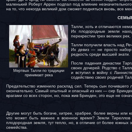
маленький Роберт Аррен подпал под влияние незначительного
на то, что некогда великий дом сможет подняться вновь, все ме
СЕМЬЯ
Талли, хоть и отличаются нема
Их плодородные земли нахо
перекрестии трех великих рек
Талли получили власть над Ре
Их девиз — не просто набор
редкость среди высшей знати.
После падения династии Тарг
своих дочерей. Родство с Тал
Мертвых Талли по традиции
и вступил в войну с Ланнис
принимает река
содействию своих родичей Тал
Предательство изменило расклад сил. Теперь сын почившего л
окончательно. Самый опытный и опасный из них — сир Бринден
врагами со всех сторон, но, пока жив Бринден, это еще не озна
Другие могут быть богаче, хитрее, храбрее, более верны или 
что может быть важнее в военное время? Земли Тиреллов 
плодородная земля, тут тепло, но, в отличие от более южных 
семейства.