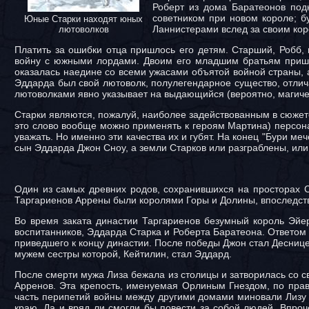
Роберт из дома Баратеонов под
советником при новом короле; б
Юные Старки находят юных
Ланнистерами вслед за своим ко
лютоволков
Платить за ошибки отца пришлось его детям. Старший, Робб,
войну с южными лордами. Двоим его младшим братьям пришло
оказалась наедине со всеми ужасами объятой войной страны, а 
Эддарда был свой лютоволк, полулегендарное существо, отлича
лютоволками явно указывает на выдающийся (вероятно, магиче
Старки являются, пожалуй, наиболее задействованным в сюжет
это слово вообще можно применять к героям Мартина) персонаж
уважать. Но именно эти качества их и губят. На конец "Бури 
сын Эддарда Джон Сноу, а земли Старков или разграблены, или 
Один из самых древних родов, сохранившихся на просторах 
Таргариенов Аррены были королями Горы и Долины, впоследстви
Во время заката династии Таргариенов безумный король Эйер
воспитанников, Эддарда Старка и Роберта Баратеона. Ответом 
приведшего к концу династии. После победы Джон стал Деснице
мужем сестры которой, Кейтилин, стал Эддард.
После смерти мужа Лиза бежала из столицы и затворилась со
Арренов. Эта крепость, именуемая Орлиным Гнездом, по прав
часть перипетий войны между другими домами миновали Лизу и
краю. Да и вряд ли смогли бы повести за собой людей. Впро