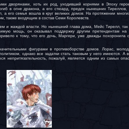
ыми дворянами, хоть их род, уходивший корнями в Эпоху геро
иб в огне дракона, а его стюард, предок нынешних Тиреллов,
л, а его семья вошла в круг великих домов. На протяжении многи
, также входящим в состав Семи Королевств.
м и жаждой власти. Но нынешний глава дома, Мейс Тирелл, так
римую мощь, он оказывал поддержку другим претендентам на 
ривело к тому, что его дочь, Маргери, уже дважды похоронила 
значительными фигурами в противоборстве домов. Лорас, моло
олитиком, однако все задатки стать таковым у него имеются. А в
я непритязательность, пожалуй, является одним из самых опас