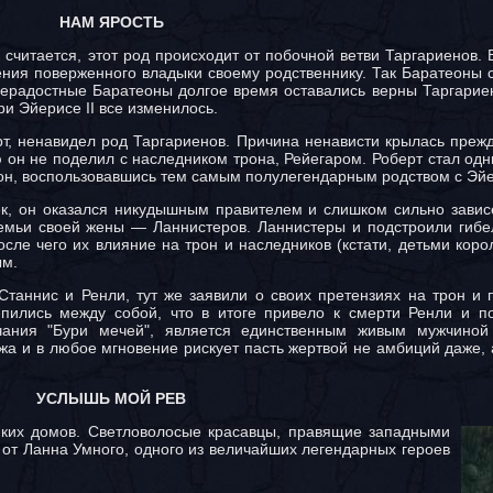
НАМ ЯРОСТЬ
считается, этот род происходит от побочной ветви Таргариенов. 
ения поверженного владыки своему родственнику. Так Баратеоны
нерадостные Баратеоны долгое время оставались верны Таргарие
и Эйерисе II все изменилось.
т, ненавидел род Таргариенов. Причина ненависти крылась прежд
ю он не поделил с наследником трона, Рейегаром. Роберт стал одн
он, воспользовавшись тем самым полулегендарным родством с Эй
ек, он оказался никудышным правителем и слишком сильно завис
емьи своей жены — Ланнистеров. Ланнистеры и подстроили гибе
сле чего их влияние на трон и наследников (кстати, детьми коро
ым.
Станнис и Ренли, тут же заявили о своих претензиях на трон и 
епились между собой, что в итоге привело к смерти Ренли и п
чания "Бури мечей", является единственным живым мужчиной
жа и в любое мгновение рискует пасть жертвой не амбиций даже,
УСЛЫШЬ МОЙ РЕВ
иких домов. Светловолосые красавцы, правящие западными
от Ланна Умного, одного из величайших легендарных героев