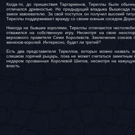
Когда-то, до пришествия Таргариенов, Тиреллы были обычн
отличался древностью. Но предыдущий владыка Вышесада пог
замок завоевателю. За свой поступок он получил высокий титу
Тиреллы поддерживают вражду со своим южным соседом Дорном
Никогда не бывшие королями, Тиреллы отличаются честолюбие
отважился на собственную игру. Несмотря на свою неоспо
верховного правителя Семи Королевств. Заключение союзов п
женихов-королей. Интересно, будет ли третий?
Есть два представителя Тиреллов, которых можно назвать 
слишком горячий рыцарь, пока не может считаться заметным п
недаром прозванная Королевой Шипов, несмотря на кажущуюс
власть.