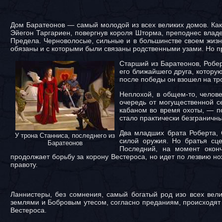
Дом Баратеонов — самый молодой из всех великих домов. Как 
Эйегон Таргариен, повергнув короля Шторма, преподнес влад
Предела. Черноволосые, сильные и в большинстве своем жиз
обязаны и с которыми были связаны родственными узами. Но пр
Старший из Баратеонов, Робер
его ближайшего друга, котору
после победы он взошел на тр
Неплохой, в общем-то, челов
очередь от могущественной с
кабаном во время охоты, — по
стало практически безграничн
Два младших брата Роберта, 
У трона Станниса, последнего из
силой оружия. Но братья сц
Баратеонов
Последний, на момент окон
продолжает борьбу за корону Вестероса, но идет по лезвию но
правоту.
Ланнистеры, без сомнения, самый богатый род изо всех вел
землями и Бобровым утесом, согласно преданиям, происходят 
Вестероса.