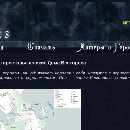
NE
 престолы великие Дома Вестороса
 королям или объявляют королями себя, клянутся в вернос
длостью и вероломством. Они — лорды Вестероса, великол