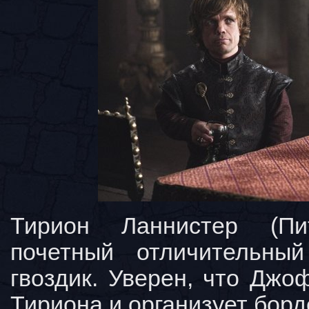
Тирион Ланнистер (Пи
почетный отличительны
гвоздик. Уверен, что Дж
Тириона и организует борд