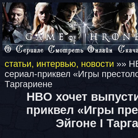
статьи, интервью, новости
»» HB
сериал-приквел «Игры престоло
Таргариене
HBO хочет выпусти
приквел «Игры пре
Эйгоне I Тарг