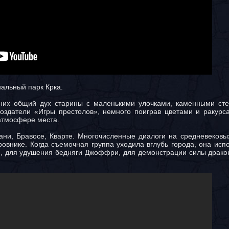
нальный парк Крка.
 них общий дух старины с маленькими улочками, каменными сте
здатели «Игры престолов», немного поиграв цветами и ракурса
атмосфере места.
ни, Бравосе, Кварте. Многочисленные диалоги на средневековых 
ровнике. Когда съемочная группа уходила вглубь города, она исп
й, для удушения бедняги Джоффри, для демонстрации силы дракон