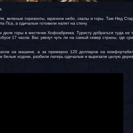
а.
я, зеленые горизонты, мрачное небо, скалы и горы. Там Нед Ста
ла Пса, а одичалые готовили налет на стену.
деле горы в местечке Хофоабрекка. Туристу добраться туда не т
обусе 17 часов. Вас увезут чуть ли на самый север страны, где с
ь часов на машине, а за примерно 120 долларов на комфортабе
яли белые ходоки, разбили лагерь одичалые и вырезали целую дере