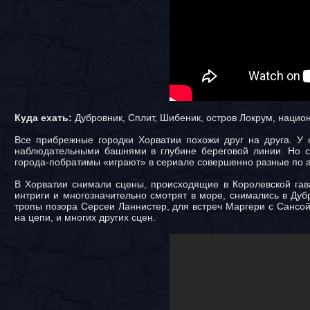
Куда ехать:
Дубровник, Сплит, Шибеник, остров Локрум, нацио
Все прибрежные городки Хорватии похожи друг на друга. У
наблюдательными башнями в глубине береговой линии. Но со
города-побратимы «играют» в сериале совершенно разные по 
В Хорватии снимали сцены, происходящие в Королевской гава
интриги и многозначительно смотрят в море, снимались в Дуб
тропы позора Серсеи Ланнистер, для встреч Маргери с Сансо
на цепи, и многих других сцен.