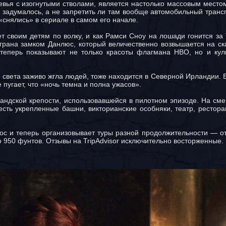
евья с изогнутыми стволами, является настолько массовым место
ы задумалось, а не запретить ли там вообще автомобильный транс
«снялись» в сериале в самом его начале.
т своим детям по волку, и как Рамси Сноу на лошади гонится за
ана замком Данлюс, который величественно возвышается на ска
 теперь показывают не только красоты флагмана HBO, но и кул
и света заживо жгла людей, тоже находится в Северной Ирландии.
пугает, что «ночь темна и полна ужасов».
ндской крепости, использовавшейся в пилотном эпизоде. На сме
 есть укрепленные башни, викторианские особняки, театр, рестора
ос и теперь организовывает туры разной продолжительности — от
о 950 фунтов. Отзывы на TripAdvisor исключительно восторженные.