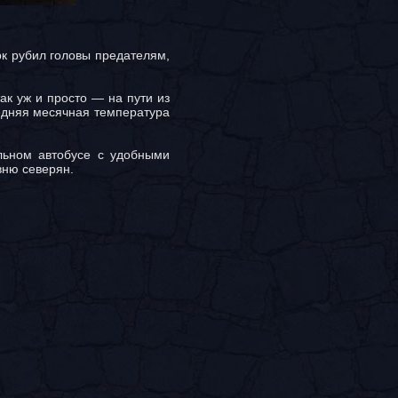
рк рубил головы предателям,
ак уж и просто — на пути из
редняя месячная температура
льном автобусе с удобными
вню северян.