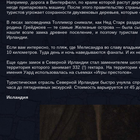
Например, дорога в Винтерфелл, по краям которой растут дер
негде припарковать машину. После этого правительство стран
туристов угрожает сохранности двухвековых деревьев, которые 
В лесах заповедника Толлимор снимали, как Нед Старк раздае
родина Грейджоев — те самые Железные острова — была сыгр
нашли возле замка древнее поселение, и поэтому туристам
Ирландии.
Если вам интересно, то пляж, где Мелисандра во славу владык
10 километров. Туда день и ночь наведываются фанаты. И их не 
Еще один замок в Северной Ирландии стал заменителем шотла
территория которого занимает 332 (!) гектара. На территории
имения Уард использовалась на съемках «Игры престолов».
Туристическая отрасль Северной Ирландии быстро учуяла спр
часа до пятидневных экскурсий. Стоимость варьируется от 45 д
Исландия