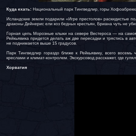
Куда ехать:
Национальный парк Тингведлир, горы Хофоабрекк
Исландские земли подарили «Игре престолов» раскидистые пол
драконы Дейнерис ели коз бедных крестьян, Бриана чуть не уби
Горная цепь Морозные клыки на севере Вестероса — на самом 
Рейкьявика придется делать аж две пересадки и трястись в авт
не поднимается выше 15 градусов.
Парк Тингведлир гораздо ближе к Рейкьявику, всего восем
креслами и климат-контролем. Экскурсовод расскажет, где гул
Хорватия