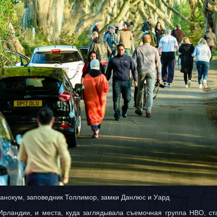
транокум, заповедник Толлимор, замки Данлюс и Уард
Ирландии, и места, куда заглядывала съемочная группа HBO, с