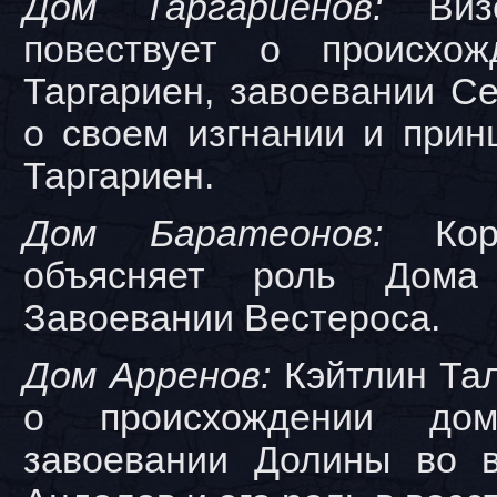
Дом Таргариенов:
Визе
повествует о происхож
Таргариен, завоевании С
о своем изгнании и прин
Таргариен.
Дом Баратеонов:
Коро
объясняет роль Дома
Завоевании Вестероса.
Дом Арренов:
Кэйтлин Тал
о происхождении до
завоевании Долины во 