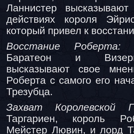
Ланнистер высказывают
действиях короля Эйрис
который привел к восстан
Восстание Роберта:
К
Баратеон и Визери
высказывают свое мнен
Роберта с самого его нач
Трезубца.
Захват Королевской Га
Таргариен, король Ро
Мейстер Лювин, и лорд Т