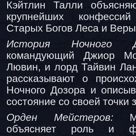
Кэйтлин Талли объясня
крупнейших конфессий
Старых Богов Леса и Веры
История Ночного До
командующий Джиор Мо
Лювин, и лорд Тайвин Ла
рассказывают о происх
Ночного Дозора и описыв
состояние со своей точки 
Орден Мейстеров:
объясняет роль и ф