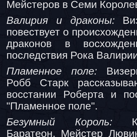
Мейстеров в Семи Короле
Валирия и драконы:
Виз
повествует о происхожден
драконов в восхожде
последствия Рока Валирии
Пламенное поле:
Визери
Робб Старк рассказыва
восстании Роберта и по
"Пламенное поле".
Безумный Король:
Ко
Баратеон, Мейстер Люви