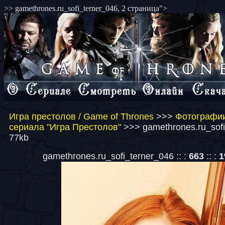
>> gamethrones.ru_sofi_terner_046, 2 страница">
Игра престолов / Game of Thrones
>>>
Фотографии
сериала "Игра Престолов"
>>> gamethrones.ru_sofi
77kb
gamethrones.ru_sofi_terner_046 :: :
663
:: :