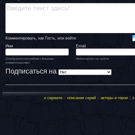
Комментировать, как Гость, или войти:
Имя
Email
Отображается рядом с Вашими
Недоступен на сайте.
комментариями
Подписаться на
о сериале
::
описание серий
::
актеры и герои
::
с