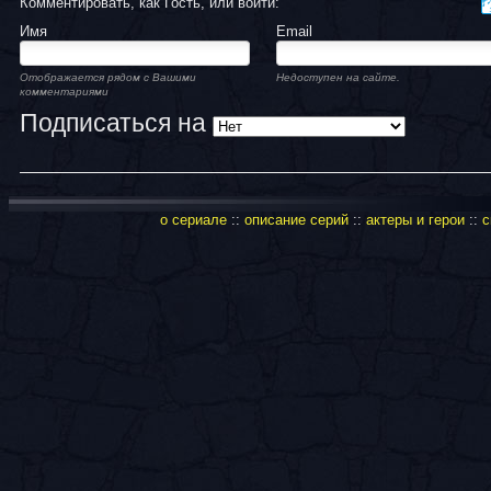
Комментировать, как Гость, или войти:
Имя
Email
Отображается рядом с Вашими
Недоступен на сайте.
комментариями
Подписаться на
о сериале
::
описание серий
::
актеры и герои
::
с