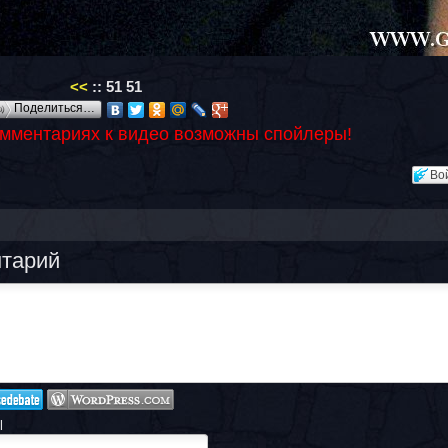
<<
::
51
51
Поделиться…
омментариях к видео возможны спойлеры!
Во
нтарий
l