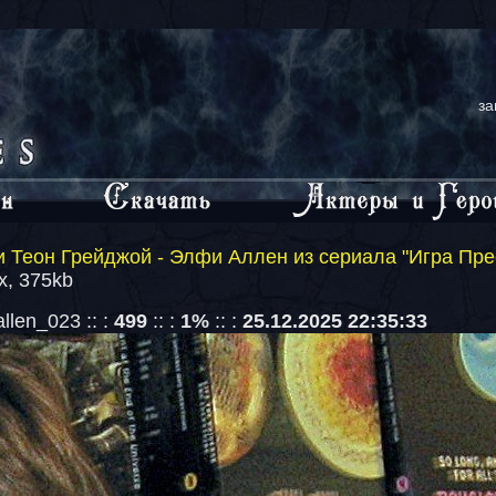
за
 Теон Грейджой - Элфи Аллен из сериала "Игра Пре
x, 375kb
llen_023 :: :
499
:: :
1%
:: :
25.12.2025 22:35:33