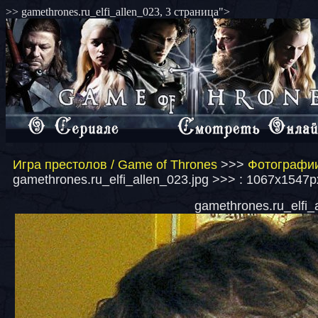
>> gamethrones.ru_elfi_allen_023, 3 страница">
Игра престолов / Game of Thrones
>>>
Фотографии
gamethrones.ru_elfi_allen_023.jpg >>> : 1067x1547p
gamethrones.ru_elfi_a